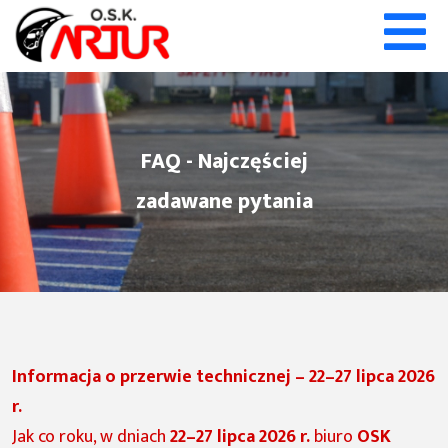
FAQ - Najczęściej
zadawane pytania
Informacja o przerwie technicznej – 22–27 lipca 2026
r.
Jak co roku, w dniach
22–27 lipca 2026 r.
biuro
OSK